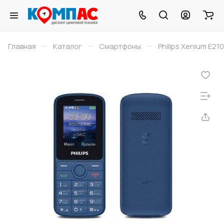
–
–
–
Главная
Каталог
Смартфоны
Philips Xenium E210