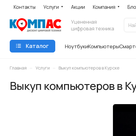
Контакты
Услуги
Акции
Компания
Бло
Уцененная
цифровая техника
Каталог
Ноутбуки
Компьютеры
Смарт
–
–
Главная
Услуги
Выкуп компьютеров в Курске
Выкуп компьютеров в К