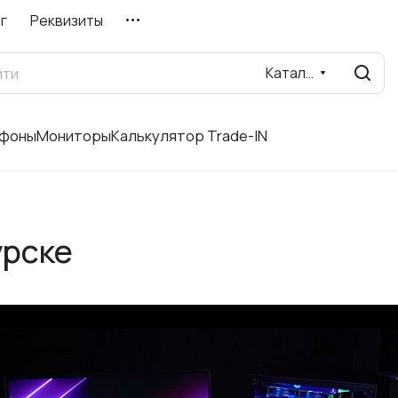
г
Реквизиты
Каталог
фоны
Мониторы
Калькулятор Trade-IN
урске