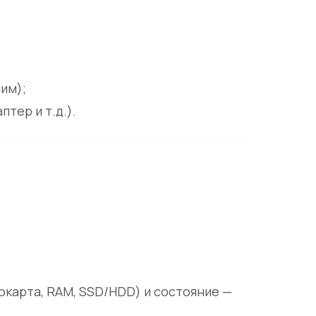
им);
тер и т.д.).
карта, RAM, SSD/HDD) и состояние —