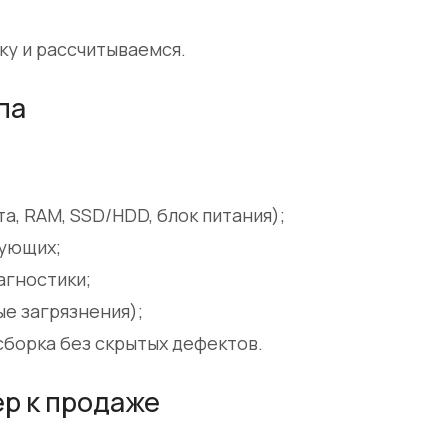
у и рассчитываемся.
па
а, RAM, SSD/HDD, блок питания);
тующих;
агностики;
ые загрязнения);
сборка без скрытых дефектов.
р к продаже