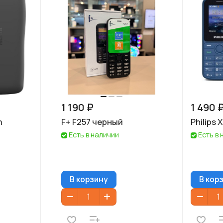
1 190 ₽
1 490 
m
F+ F257 черный
Philips 
Есть в наличии
Есть в
В корзину
В кор