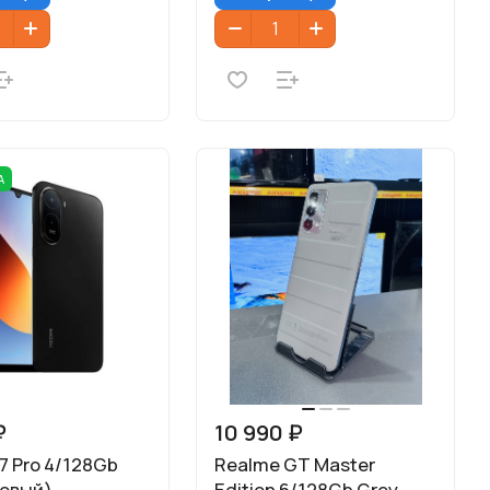
А
₽
10 990 ₽
7 Pro 4/128Gb
Realme GT Master
Новый)
Edition 6/128Gb Grey