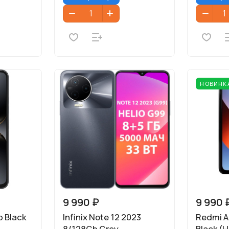
НОВИНК
9 990 ₽
9 990 
 Black
Infinix Note 12 2023
Redmi A
8/128Gb Grey
Black (